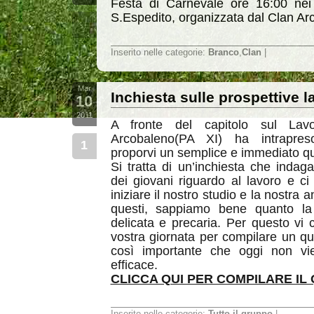
Festa di Carnevale ore 16:00 nei 
S.Espedito, organizzata dal Clan Ar
--
Inserito nelle categorie:
Branco
,
Clan
|
Mar
Inchiesta sulle prospettive l
10
2011
A fronte del capitolo sul Lav
Arcobaleno(PA XI) ha intrapre
1
proporvi un semplice e immediato qu
Si tratta di un’inchiesta che indaga
dei giovani riguardo al lavoro e c
iniziare il nostro studio e la nostra an
questi, sappiamo bene quanto la
delicata e precaria. Per questo vi 
vostra giornata per compilare un qu
così importante che oggi non vie
efficace.
CLICCA QUI PER COMPILARE IL