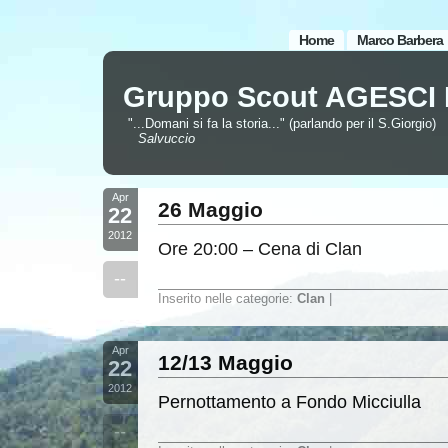
Home
Marco Barbera
Gruppo Scout AGESCI 
"...Domani si fa la storia..." (parlando per il S.Giorgio)
Salvuccio
Apr
26 Maggio
22
2012
Ore 20:00 – Cena di Clan
--
Inserito nelle categorie:
Clan
|
Apr
12/13 Maggio
22
2012
Pernottamento a Fondo Micciulla
--