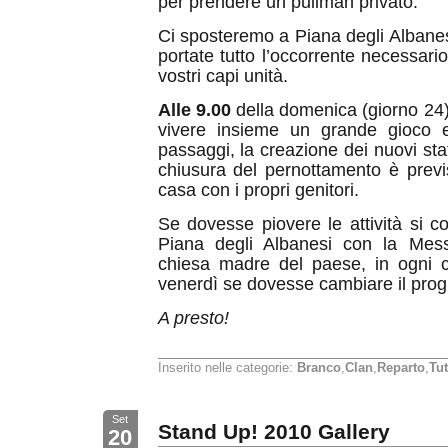
per prendere un pullman privato.
Ci sposteremo a Piana degli Albanes
portate tutto l’occorrente necessari
vostri capi unità.
Alle 9.00
della domenica (giorno 24
vivere insieme un grande gioco e
passaggi, la creazione dei nuovi sta
chiusura del pernottamento è prev
casa con i propri genitori.
Se dovesse piovere le attività si c
Piana degli Albanesi con la Mess
chiesa madre del paese, in ogni c
venerdì se dovesse cambiare il pro
A presto!
Inserito nelle categorie:
Branco
,
Clan
,
Reparto
,
Tut
Set
Stand Up! 2010 Gallery
20