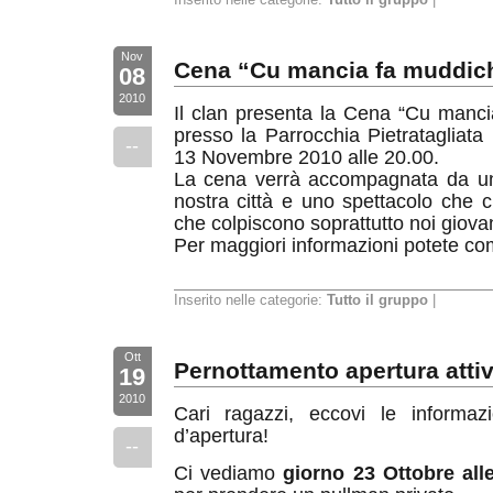
Inserito nelle categorie:
Tutto il gruppo
|
Nov
Cena “Cu mancia fa muddic
08
2010
Il clan presenta la Cena “Cu mancia
presso la Parrocchia Pietratagliata 
--
13 Novembre 2010 alle 20.00.
La cena verrà accompagnata da una
nostra città e uno spettacolo che ci
che colpiscono soprattutto noi giovan
Per maggiori informazioni potete com
Inserito nelle categorie:
Tutto il gruppo
|
Ott
Pernottamento apertura attiv
19
2010
Cari ragazzi, eccovi le informaz
d’apertura!
--
Ci vediamo
giorno 23 Ottobre all