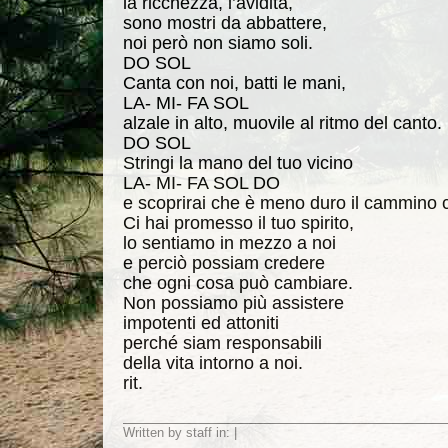
la ricchezza, l’avidità,
sono mostri da abbattere,
noi però non siamo soli.
DO SOL
Canta con noi, batti le mani,
LA- MI- FA SOL
alzale in alto, muovile al ritmo del canto.
DO SOL
Stringi la mano del tuo vicino
LA- MI- FA SOL DO
e scoprirai che è meno duro il cammino c
Ci hai promesso il tuo spirito,
lo sentiamo in mezzo a noi
e perciò possiam credere
che ogni cosa può cambiare.
Non possiamo più assistere
impotenti ed attoniti
perché siam responsabili
della vita intorno a noi.
rit.
Written by staff in: |