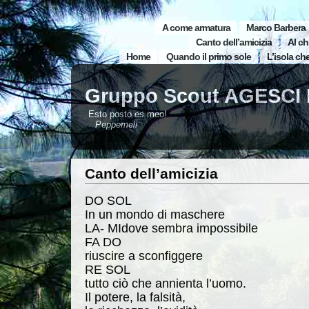
A come armatura
Marco Barbera
Canto dell’amicizia
Al ch
Home
Quando il primo sole
L’isola ch
Gruppo Scout AGESCI 
Esto posto es meo!
Peppemeli
Canto dell’amicizia
DO SOL
In un mondo di maschere
LA- MIdove sembra impossibile
FA DO
riuscire a sconfiggere
RE SOL
tutto ciò che annienta l’uomo.
Il potere, la falsità,